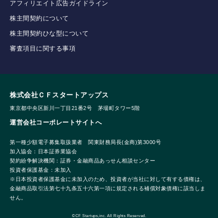
アフィリエイト広告ガイドライン
株主間契約について
株主間契約ひな型について
審査項目に関する事項
株式会社ＣＦスタートアップス
東京都中央区新川一丁目21番2号 茅場町タワー5階
運営会社コーポレートサイトへ
第一種少額電子募集取扱業者 関東財務局長(金商)第3000号
加入協会：日本証券業協会
契約紛争解決機関：証券・金融商品あっせん相談センター
投資者保護基金：未加入
※日本投資者保護基金に未加入のため、投資者が当社に対して有する債権は、
金融商品取引法第七十九条五十六第一項に規定される補償対象債権に該当しま
せん。
©CF Startups,inc. All Rights Reserved.