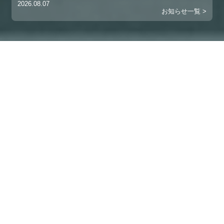
2026.08.07
お知らせ一覧 >
8.7 【新規案件】株式会社西川精機製作所 株式投資型クラウドファ
ンディング募集開始のお知らせ
PROJECT
現在投資募集中のプロジェクトと過去事例