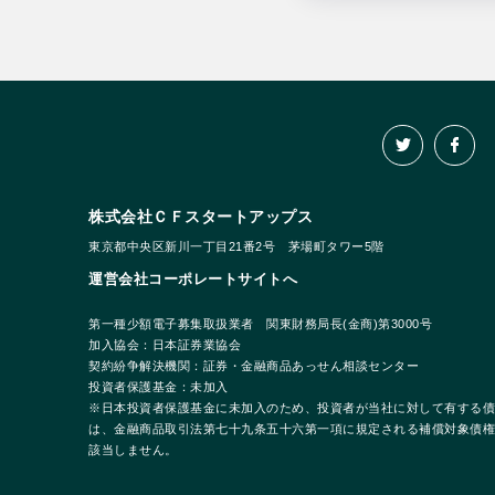
株式会社ＣＦスタートアップス
東京都中央区新川一丁目21番2号 茅場町タワー5階
運営会社コーポレートサイトへ
第一種少額電子募集取扱業者 関東財務局長(金商)第3000号
加入協会：日本証券業協会
契約紛争解決機関：証券・金融商品あっせん相談センター
投資者保護基金：未加入
※日本投資者保護基金に未加入のため、投資者が当社に対して有する債
は、金融商品取引法第七十九条五十六第一項に規定される補償対象債権
該当しません。