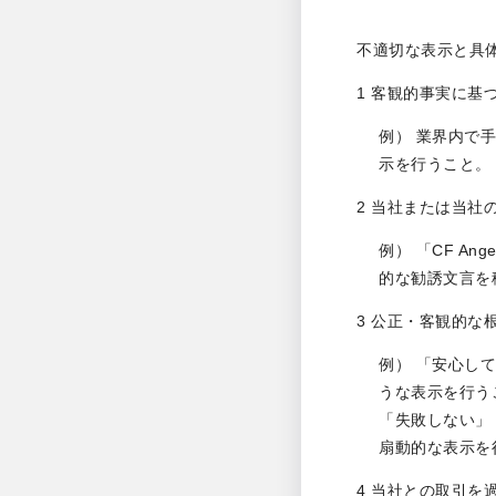
不適切な表示と具
1 客観的事実に
例） 業界内で
示を行うこと。
2 当社または当
例） 「CF A
的な勧誘文言を
3 公正・客観的な
例） 「安心し
うな表示を行う
「失敗しない」
扇動的な表示を
4 当社との取引を