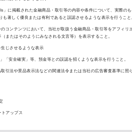
ngels」に掲載された⾦融商品・取引等の内容や条件について、実際の
りも著しく優良または有利であると誤認させるような表⽰を行うこと
ターのコンテンツにおいて、当社が取扱う金融商品・取引等をアフィリ
等（またはそのようにみなされる文言等）を表示すること。
を生じさせるような表示
証」「安全確実」等、預金等との誤認を招くような表示を行うこと。
商品取引法や景品表示法などの関連法令または当社の広告審査基準に照
定
ートアップス