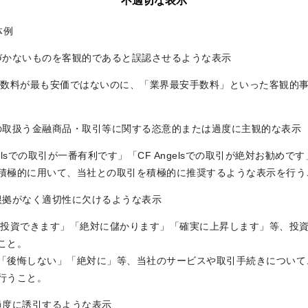
不適切な表示
体例
基づかないものを客観的であると誤認させるような表示
手数料が最も安価ではないのに、「業界最安手数料」といった客観的
社の取扱う金融商品・取引等に関する恣意的または過度に主観的な表示
ngelsでの取引が一番有利です」「CF Angelsでの取引が絶対お勧め
積極的に用いて、当社との取引を積極的に推奨するような表示を行う
根拠がなく適切性に欠けるような表示
て投資できます」「絶対に儲かります」「確実に上昇します」等、投
こと。
「後悔しない」「絶対に」等、当社のサービスや取引手続きについて
行うこと。
過度に誘引するような表示