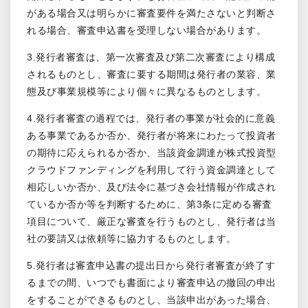
がある場合又は明らかに審査要件を満たさないと判断さ
れる場合、審査申込書を受理しない場合があります。
3.発行者審査は、第一次審査及び第二次審査により構成
されるものとし、審査に要する期間は発行者の業容、業
態及び事業規模等により個々に異なるものとします。
4.発行者審査の過程では、発行者の事業が社会的に意義
ある事業であるか否か、発行者が将来にわたって投資者
の期待に応えられるか否か、当該資金調達が株式投資型
クラウドファンディングを利用して行う資金調達として
相応しいか否か、及び法令に基づき会社情報が作成され
ているか否か等を判断するために、第3条に定める審査
項目について、厳正な審査を行うものとし、発行者は当
社の要請又は依頼等に協力するものとします。
5.発行者は審査申込書の提出日から発行者審査が終了す
るまでの間、いつでも書面により審査申込の撤回の申出
をすることができるものとし、当該申出があった場合、