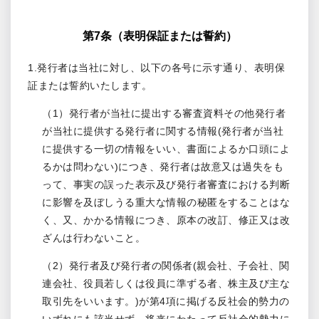
第7条（表明保証または誓約）
1.発行者は当社に対し、以下の各号に示す通り、表明保
証または誓約いたします。
（1）発行者が当社に提出する審査資料その他発行者
が当社に提供する発行者に関する情報(発行者が当社
に提供する一切の情報をいい、書面によるか口頭によ
るかは問わない)につき、発行者は故意又は過失をも
って、事実の誤った表示及び発行者審査における判断
に影響を及ぼしうる重大な情報の秘匿をすることはな
く、又、かかる情報につき、原本の改訂、修正又は改
ざんは行わないこと。
（2）発行者及び発行者の関係者(親会社、子会社、関
連会社、役員若しくは役員に準ずる者、株主及び主な
取引先をいいます。)が第4項に掲げる反社会的勢力の