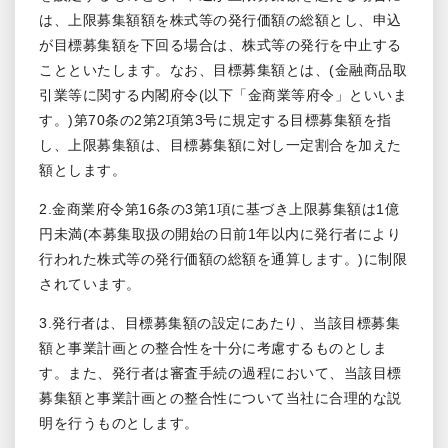
は、上限募集額額を株式等の発行価額の総額とし、申込
が目標募集額を下回る場合は、株式等の発行を中止する
ことといたします。なお、目標募集額とは、(金融商品取
引業等に関する内閣府令(以下「金商業等府令」といいま
す。)第70条の2第2項第3号に規定する目標募集額を指
し、上限募集額は、目標募集額に対し一定割合を加えた
額とします。
2.金商業府令第16条の3第1項に基づき上限募集額は1億
円未満(本募集取扱の開始の日前1年以内に発行者により
行われた株式等の発行価額の総額を通算します。)に制限
されています。
3.発行者は、目標募集額の設定にあたり、当該目標募集
額と事業計画との整合性を十分に考慮するものとしま
す。また、発行者は審査手続の過程において、当該目標
募集額と事業計画との整合性について当社に合理的な説
明を行うものとします。