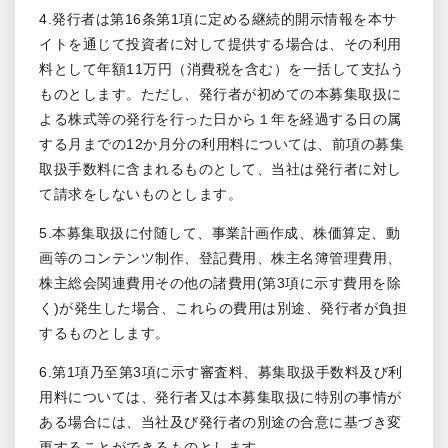
4.発行者は第16条第1項に定める継続的開示情報を本サ
イトを通じて投資者に対して提供する場合は、その利用
料として年額11万円（消費税を含む）を一括して支払う
ものとします。ただし、発行者が初めての本募集取扱に
よる株式等の発行を行った日から１年を経過する日の属
する月までの12か月分の利用料については、前項の募集
取扱手数料に含まれるものとして、当社は発行者に対し
て請求をしないものとします。
5.本募集取扱に付随して、事業計画作成、株価算定、動
画等のコンテンツ制作、登記費用、株主名簿管理費用、
株主総会関連費用その他の諸費用(第3項に示す費用を除
く)が発生した場合、これらの費用は別途、発行者が負担
するものとします。
6.第1項乃至第3項に示す審査料、募集取扱手数料及び利
用料については、発行者又は本募集取扱に特別の事情が
ある場合には、当社及び発行者の別途の合意に基づき変
更することができるものとします。