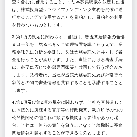
査を含む)に使用すること、また本募集取扱を決定した後
は、株式投資型クラウドファンディング業務を的確に遂
行すること等で使用することを目的とし、目的外の利用
を行わないものとします。
3.第1項の規定に関わらず、当社は、審査関連情報の全部
又は一部を、然るべき安全管理措置を講じたうえで、業
務委託先に分析を委託し、又は業務委託先と共同して審
査を行うことがあります。また、当社における審査手続
は、必要に応じて外部専門家等と共同して行う場合があ
ります。発行者は、当社が当該業務委託先及び外部専門
家等との間で審査情報を共有することを承諾することと
します。
4.第1項及び第2項の規定に関わらず、当社を直接若しく
は間接的に所轄する官庁等の行政機関、裁判所その他の
公的機関その他これに類する機関より要請があった場
合、当社は、何らの責任を負うことなく当該機関に審査
関連情報を開示することができるものとします。