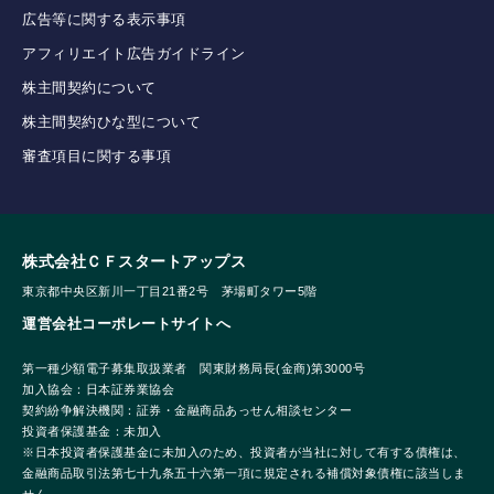
広告等に関する表示事項
アフィリエイト広告ガイドライン
株主間契約について
株主間契約ひな型について
審査項目に関する事項
株式会社ＣＦスタートアップス
東京都中央区新川一丁目21番2号 茅場町タワー5階
運営会社コーポレートサイトへ
第一種少額電子募集取扱業者 関東財務局長(金商)第3000号
加入協会：日本証券業協会
契約紛争解決機関：証券・金融商品あっせん相談センター
投資者保護基金：未加入
※日本投資者保護基金に未加入のため、投資者が当社に対して有する債権は、
金融商品取引法第七十九条五十六第一項に規定される補償対象債権に該当しま