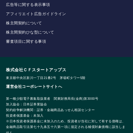
広告等に関する表示事項
アフィリエイト広告ガイドライン
株主間契約について
株主間契約ひな型について
審査項目に関する事項
株式会社ＣＦスタートアップス
東京都中央区新川一丁目21番2号 茅場町タワー5階
運営会社コーポレートサイトへ
第一種少額電子募集取扱業者 関東財務局長(金商)第3000号
加入協会：日本証券業協会
契約紛争解決機関：証券・金融商品あっせん相談センター
投資者保護基金：未加入
※日本投資者保護基金に未加入のため、投資者が当社に対して有する債権は、
金融商品取引法第七十九条五十六第一項に規定される補償対象債権に該当しま
せん。