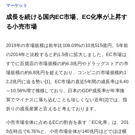
マーケット
成長を続ける国内EC市場、EC化率が上昇す
る小売市場
2019年の市場規模は前年比108.09%の10兆515億円。5年前
の2014年と比較すると約1.5倍に拡大しました。EC市場は
すでに百貨店の市場規模の約6.3兆円やドラッグストアの市
場規模の約6.8兆円を超えており、コンビニの市場規模約1
2.2兆円に迫る勢い[1]。EC市場の直近5年間の成長率は6.40
～10.56%増で推移しており、日本のGDP成長率が年率換
算でマイナスに落ち込むことも珍しくない近年[2]では、指
折りの成長産業と言えると考えております。
小売市場全体に占めるECの割合を表す「EC化率」は、201
9点時点で6.76%と、小売市場全体が140兆円ほどでほぼ横