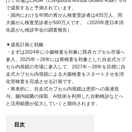
けて市場はCAGR（Compound Annual Growth Rate）6%
で成長すると予測されています。
・国内における年間の胃がん検査受診者は435万人、同
大腸がん検査受診者が500万人です。（2020年度日本消
化器がん検診学会の調査報告）
▼成長計画と戦略
・まずは2024年に小腸検査を対象に既存カプセル市場へ
参入、2025年～26年には胃検査を対象とした自走式カプ
セル内視鏡の市場に参入して、2027年～28年を目標に自
走式カプセル内視鏡による大腸検査をスタートさせ全消
化管検査を完成させる計画です。
・将来的に、自走式カプセル内視鏡は患部への薬液投
与、腸内細菌の採取、AI技術を利用した自動検診などへ
と活用範囲が拡大していくと期待されます。
目次