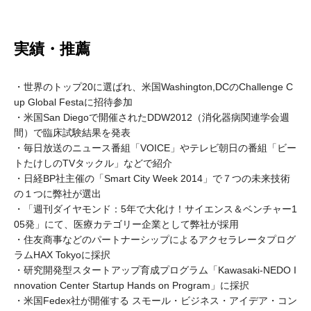
実績・推薦
・世界のトップ20に選ばれ、米国Washington,DCのChallenge C
up Global Festaに招待参加
・米国San Diegoで開催されたDDW2012（消化器病関連学会週
間）で臨床試験結果を発表
・毎日放送のニュース番組「VOICE」やテレビ朝日の番組「ビー
トたけしのTVタックル」などで紹介
・日経BP社主催の「Smart City Week 2014」で７つの未来技術
の１つに弊社が選出
・「週刊ダイヤモンド：5年で大化け！サイエンス＆ベンチャー1
05発」にて、医療カテゴリー企業として弊社が採用
・住友商事などのパートナーシップによるアクセラレータプログ
ラムHAX Tokyoに採択
・研究開発型スタートアップ育成プログラム「Kawasaki-NEDO I
nnovation Center Startup Hands on Program」に採択
・米国Fedex社が開催する スモール・ビジネス・アイデア・コン