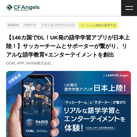
EdTech
スポーツ
ファンエンゲージメント
エンジェル税制A適用予定
【146カ国でDL！UK発の語学学習アプリが日本上
陸！】サッカーチームとサポーターが繋がり、リ
アルな語学教育×エンターテイメントを創出
GOAL APP JAPAN株式会社
目標達成