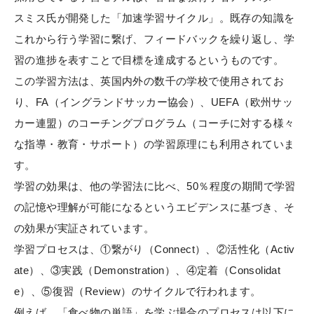
スミス氏が開発した「加速学習サイクル」。既存の知識を
これから行う学習に繋げ、フィードバックを繰り返し、学
習の進捗を表すことで目標を達成するというものです。
この学習方法は、英国内外の数千の学校で使用されてお
り、FA（イングランドサッカー協会）、UEFA（欧州サッ
カー連盟）のコーチングプログラム（コーチに対する様々
な指導・教育・サポート）の学習原理にも利用されていま
す。
学習の効果は、他の学習法に比べ、50％程度の期間で学習
の記憶や理解が可能になるというエビデンスに基づき、そ
の効果が実証されています。
学習プロセスは、①繋がり（Connect）、②活性化（Activ
ate）、③実践（Demonstration）、④定着（Consolidat
e）、⑤復習（Review）のサイクルで行われます。
例えば、「食べ物の単語」を学ぶ場合のプロセスは以下に