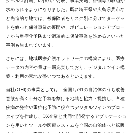
タヘルス計画」の作成・公表、事業実施、評価等の取組が
求められるようになりました。既に埼玉県や広島県呉市な
ど先進的な地では、被保険者をリスク別に分けてターゲッ
トを絞った保健事業の展開や、ポピュレーションアプロー
チから重症化予防まで網羅的に保健事業を進めるといった
事例も生まれています。
さらには、地域医療介護ネットワークの構築により、医療
データの内容や量は一層充実しており、デジタルツイン構
築・利用の素地が整いつつあるといえます。
当社(OHI)の事業としては、全国1,741の自治体のうち改善
意欲が高く十分な予算を割ける地域と協力・提携し、各種
疾病の発症や重症化予防に役立つデジタルツインのプロト
タイプを作成し、DX企業と共同で開発するアプリケーショ
ンを用いたツールや医療システムを全国の自治体へと拡販